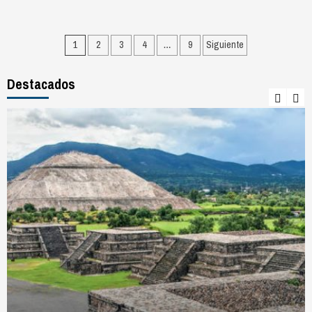
Navegación
1
2
3
4
…
9
Siguiente
de
Destacados
entradas