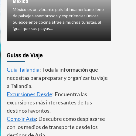
15 Mejor
México
Cancún
México es un vibrante país latinoamericano lleno
de paisajes asombrosos y experiencias únicas.
Ubicado e
Su excelente cocina atrae a muchos turistas, al
de Quinta
igual que sus playas...
más popula
Guías de Viaje
Guía Tailandia
: Toda la información que
necesitas para preparar y organizar tu viaje
a Tailandia.
Excursiones Desde
: Encuentra las
excursiones más interesantes de tus
destinos favoritos.
Como ir Asia
: Descubre como desplazarse
con los medios de transporte desde los
destinos de Asia.