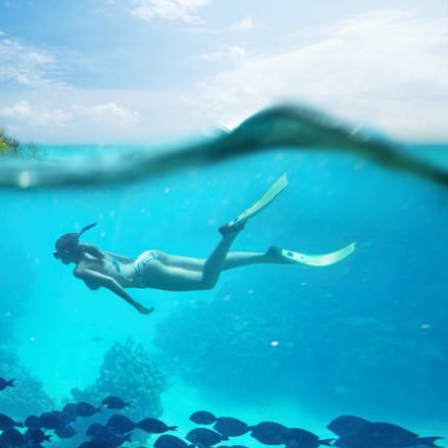
México
Como ciudad fronteriza con una reputación
deshonesta, Tijuana es casi sinónimo de
placeres terrenales. Y aunque el tequila, las
margaritas y la suciedad siguen dominando,...