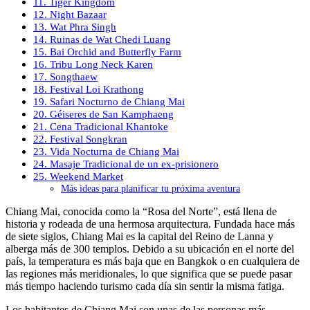
11. Tiger Kingdom
12. Night Bazaar
13. Wat Phra Singh
14. Ruinas de Wat Chedi Luang
15. Bai Orchid and Butterfly Farm
16. Tribu Long Neck Karen
17. Songthaew
18. Festival Loi Krathong
19. Safari Nocturno de Chiang Mai
20. Géiseres de San Kamphaeng
21. Cena Tradicional Khantoke
22. Festival Songkran
23. Vida Nocturna de Chiang Mai
24. Masaje Tradicional de un ex-prisionero
25. Weekend Market
Más ideas para planificar tu próxima aventura
Chiang Mai, conocida como la “Rosa del Norte”, está llena de
historia y rodeada de una hermosa arquitectura. Fundada hace más
de siete siglos, Chiang Mai es la capital del Reino de Lanna y
alberga más de 300 templos. Debido a su ubicación en el norte del
país, la temperatura es más baja que en Bangkok o en cualquiera de
las regiones más meridionales, lo que significa que se puede pasar
más tiempo haciendo turismo cada día sin sentir la misma fatiga.
Los habitantes de Chiang Mai son unas de las personas más