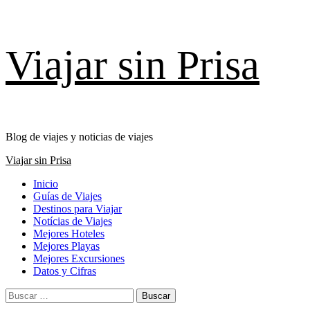
Saltar
Viajar sin Prisa
al
contenido
Blog de viajes y noticias de viajes
Menú
Viajar sin Prisa
principal
Inicio
Guías de Viajes
Destinos para Viajar
Notícias de Viajes
Mejores Hoteles
Mejores Playas
Mejores Excursiones
Datos y Cifras
Buscar: