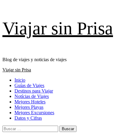
Saltar
Viajar sin Prisa
al
contenido
Blog de viajes y noticias de viajes
Menú
Viajar sin Prisa
principal
Inicio
Guías de Viajes
Destinos para Viajar
Notícias de Viajes
Mejores Hoteles
Mejores Playas
Mejores Excursiones
Datos y Cifras
Buscar: