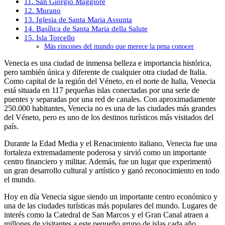
11. San Giorgio Maggiore
12. Murano
13. Iglesia de Santa Maria Assunta
14. Basílica de Santa Maria della Salute
15. Isla Torcello
Más rincones del mundo que merece la pena conocer
Venecia es una ciudad de inmensa belleza e importancia histórica,
pero también única y diferente de cualquier otra ciudad de Italia.
Como capital de la región del Véneto, en el norte de Italia, Venecia
está situada en 117 pequeñas islas conectadas por una serie de
puentes y separadas por una red de canales. Con aproximadamente
250.000 habitantes, Venecia no es una de las ciudades más grandes
del Véneto, pero es uno de los destinos turísticos más visitados del
país.
Durante la Edad Media y el Renacimiento italiano, Venecia fue una
fortaleza extremadamente poderosa y sirvió como un importante
centro financiero y militar. Además, fue un lugar que experimentó
un gran desarrollo cultural y artístico y ganó reconocimiento en todo
el mundo.
Hoy en día Venecia sigue siendo un importante centro económico y
una de las ciudades turísticas más populares del mundo. Lugares de
interés como la Catedral de San Marcos y el Gran Canal atraen a
millones de visitantes a este pequeño grupo de islas cada año.