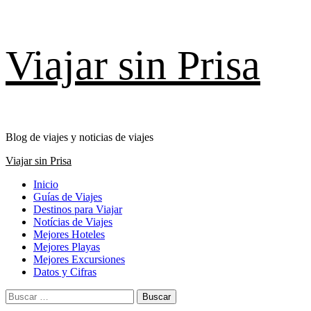
Saltar
Viajar sin Prisa
al
contenido
Blog de viajes y noticias de viajes
Menú
Viajar sin Prisa
principal
Inicio
Guías de Viajes
Destinos para Viajar
Notícias de Viajes
Mejores Hoteles
Mejores Playas
Mejores Excursiones
Datos y Cifras
Buscar: